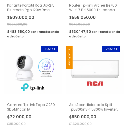
Parlante Portatil Rca Joy215
Router Tp-link Archer Be700
Bluetooth Rgb 120w Rms
Wi-fi 7 Be15000 Tri-banda
Easy Mesh
$509.000,00
$558.050,00
$657.800,00
$645.000,00
$483.550,00
$530.147,50
con
Transferencia
con
Transferencia
o depósito
o depósito
-
15
% OFF
-
28
% OFF
Envío gratis
Camara Tp Link Tapo C230
Aire Acondicionado Split
3k 5MP con IA
Tp5300inv-f 5300w Inverter
Frio/Calor Rca
$72.000,00
$950.000,00
$85.000,00
$1.326.000,00