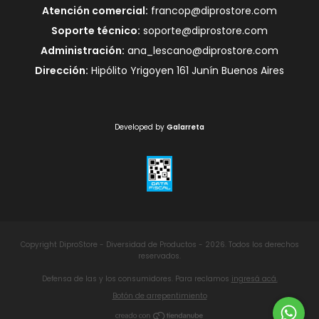
Atención comercial:
francop@diprostore.com
Soporte técnico:
soporte@diprostore.com
Administración:
ana_lescano@diprostore.com
Dirección:
Hipólito Yrigoyen 161 Junín Buenos Aires
Developed by
Galarreta
Copyright DiproStore - Diversidad de Productos - 2026. Todos los derechos
reservados.
Defensa de las y los consumidores. Para reclamos
ingresá acá.
Botón de arrepentimiento