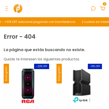
0
0 - +10% OFF adicional pagando con transferencia
2 cuotas sin inter
Error - 404
La página que estás buscando no existe.
Quizás te interesen los siguientes productos.
-
23
% OFF
-
13
% OFF
Envío gratis
Envío gratis