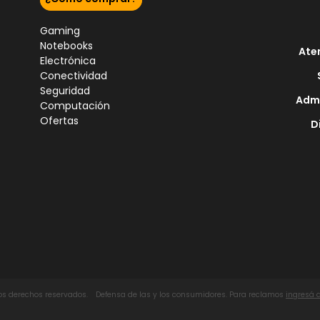
Gaming
Notebooks
Ate
Electrónica
Conectividad
Seguridad
Admi
Computación
Ofertas
D
los derechos reservados.
Defensa de las y los consumidores. Para reclamos
ingresá 