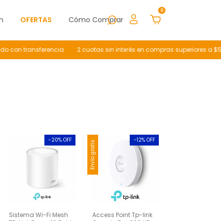
0
n
OFERTAS
Cómo Comprar
o con transferencia
2 cuotas sin interés en compras superiores a $50
-
20
% OFF
-
12
% OFF
Envío gratis
Sistema Wi-Fi Mesh
Access Point Tp-link