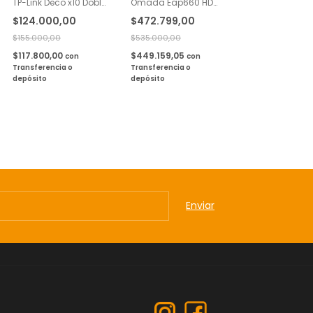
TP-Link Deco x10 Doble
Omada Eap660 HD
Banda AX1500
Wifi 6 AX3600 PoE
$124.000,00
$472.799,00
Gigabit 1 Pack
$155.000,00
$535.000,00
$117.800,00
$449.159,05
con
con
Transferencia o
Transferencia o
depósito
depósito