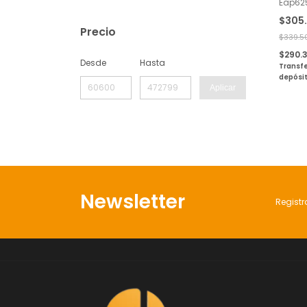
Eap62
Wifi 6
$305
Precio
$339.5
$290.
Desde
Hasta
Transfe
depósi
Aplicar
Newsletter
Registr