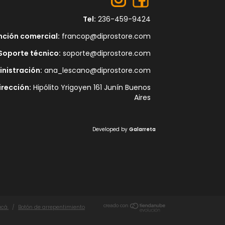
Tel:
236-459-9424
nción comercial:
francop@diprostore.com
Soporte técnico:
soporte@diprostore.com
nistración:
ana_lescano@diprostore.com
irección:
Hipólito Yrigoyen 161 Junín Buenos
Aires
Developed by
Galarreta
acá.
/
Botón de arrepentimiento