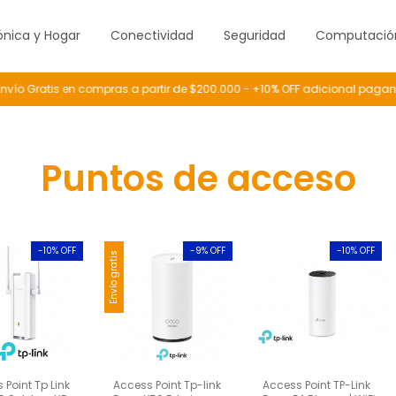
ónica y Hogar
Conectividad
Seguridad
Computació
ío Gratis en compras a partir de $200.000 - +10% OFF adicional pagand
Puntos de acceso
-
10
% OFF
-
9
% OFF
-
10
% OFF
Envío gratis
 Point Tp Link
Access Point Tp-link
Access Point TP-Link