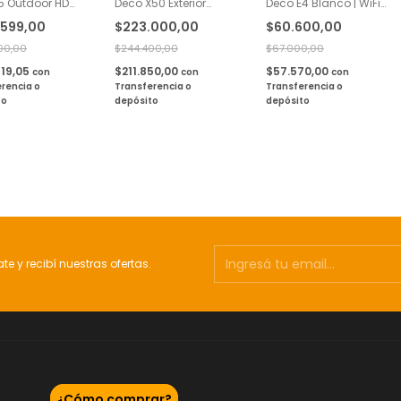
5 Outdoor HD
Deco X50 Exterior
Deco E4 Blanco | WiFi
 Ax1800 PoE
Mesh Ax3000 Wifi 6 1
Mesh AC1200 Doble
.599,00
$223.000,00
$60.600,00
pack
Banda 1 Pack
00,00
$244.400,00
$67.000,00
319,05
$211.850,00
$57.570,00
con
con
con
rencia o
Transferencia o
Transferencia o
to
depósito
depósito
ate y recibí nuestras ofertas.
¿Cómo comprar?