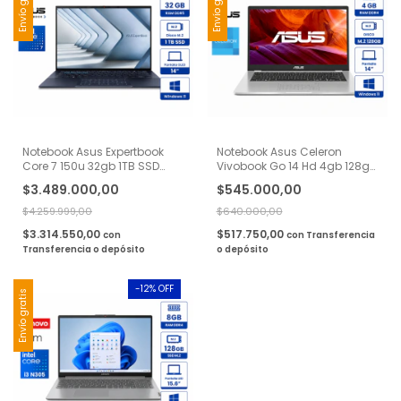
Envío gratis
Envío gratis
Notebook Asus Expertbook
Notebook Asus Celeron
Core 7 150u 32gb 1TB SSD
Vivobook Go 14 Hd 4gb 128gb
Oled Windows 11
Ssd Windows 11
$3.489.000,00
$545.000,00
$4.259.999,00
$640.000,00
$3.314.550,00
$517.750,00
con
con
Transferencia
Transferencia o depósito
o depósito
-
12
% OFF
Envío gratis