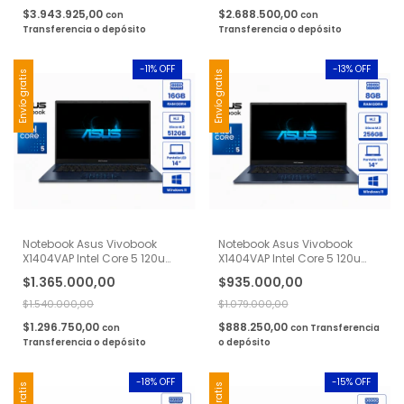
$3.943.925,00
$2.688.500,00
con
con
Transferencia o depósito
Transferencia o depósito
-
11
% OFF
-
13
% OFF
Envío gratis
Envío gratis
Notebook Asus Vivobook
Notebook Asus Vivobook
X1404VAP Intel Core 5 120u
X1404VAP Intel Core 5 120u
16gb Ram 512gb Ssd 14''
8gb Ram 256gb Ssd 14'' Quiet
$1.365.000,00
$935.000,00
Blue
$1.540.000,00
$1.079.000,00
$1.296.750,00
$888.250,00
con
con
Transferencia
Transferencia o depósito
o depósito
-
18
% OFF
-
15
% OFF