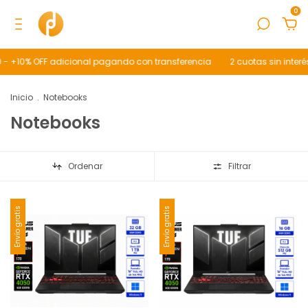
0
- +10% OFF adicional pagando con transferencia
2 cuotas sin interés
Inicio
.
Notebooks
Notebooks
Ordenar
Filtrar
Envío gratis
Envío gratis