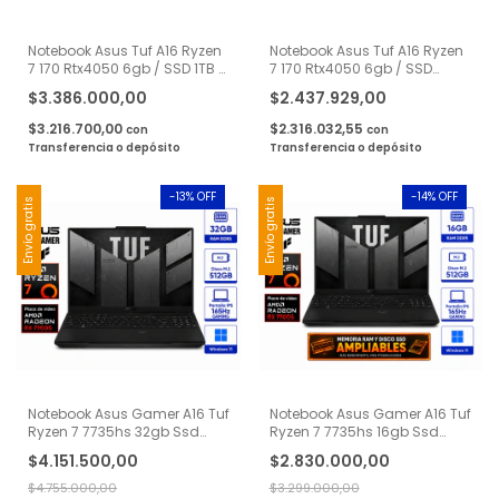
Notebook Asus Tuf A16 Ryzen
Notebook Asus Tuf A16 Ryzen
7 170 Rtx4050 6gb / SSD 1TB /
7 170 Rtx4050 6gb / SSD
RAM 32gb 16'' Wuxga - Negro
512gb / RAM 16gb 16'' Wuxga
$3.386.000,00
$2.437.929,00
- Negro
$3.216.700,00
$2.316.032,55
con
con
Transferencia o depósito
Transferencia o depósito
-
13
% OFF
-
14
% OFF
Envío gratis
Envío gratis
Notebook Asus Gamer A16 Tuf
Notebook Asus Gamer A16 Tuf
Ryzen 7 7735hs 32gb Ssd
Ryzen 7 7735hs 16gb Ssd
512gb Rx7700s 16"
512gb Rx7700s 16"
$4.151.500,00
$2.830.000,00
$4.755.000,00
$3.299.000,00