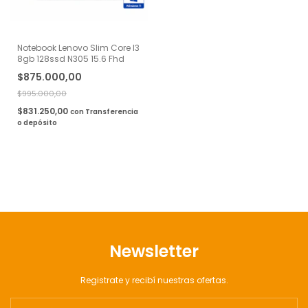
Notebook Lenovo Slim Core I3
8gb 128ssd N305 15.6 Fhd
$875.000,00
$995.000,00
$831.250,00
con
Transferencia
o depósito
Newsletter
Registrate y recibí nuestras ofertas.