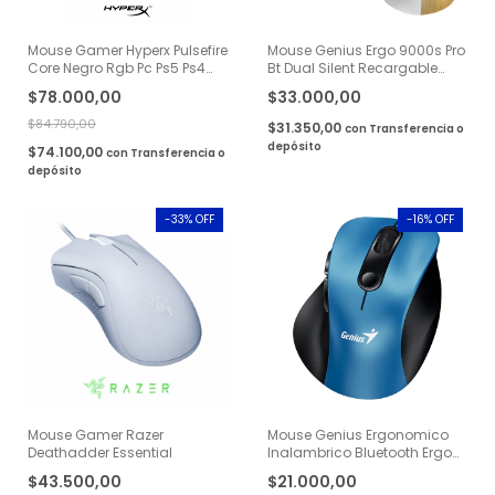
Mouse Gamer Hyperx Pulsefire
Mouse Genius Ergo 9000s Pro
Core Negro Rgb Pc Ps5 Ps4
Bt Dual Silent Recargable
Xbox
Madera
$78.000,00
$33.000,00
$84.790,00
$31.350,00
con
Transferencia o
depósito
$74.100,00
con
Transferencia o
depósito
-
33
% OFF
-
16
% OFF
Mouse Gamer Razer
Mouse Genius Ergonomico
Deathadder Essential
Inalambrico Bluetooth Ergo
9000s Azu Color Azul
$43.500,00
$21.000,00