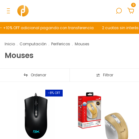
0
 - +10% OFF adicional pagando con transferencia
2 cuotas sin interé
Inicio
.
Computación
.
Perifericos
.
Mouses
Mouses
Ordenar
Filtrar
-
8
% OFF