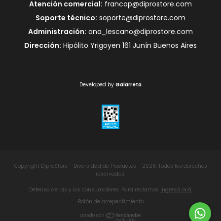
Atención comercial:
francop@diprostore.com
Soporte técnico:
soporte@diprostore.com
Administración:
ana_lescano@diprostore.com
Dirección:
Hipólito Yrigoyen 161 Junín Buenos Aires
Developed by
Galarreta
Copyright DiproStore - Diversidad de Productos - 2026. Todos los derechos
reservados.
Defensa de las y los consumidores. Para reclamos
ingresá acá.
Botón de arrepentimiento