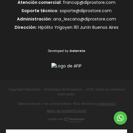
Atención comercial:
francop@diprostore.com
Soporte técnico:
soporte@diprostore.com
Administración:
ana_lescano@diprostore.com
Dirección:
Hipólito Yrigoyen 161 Junín Buenos Aires
Developed by
Galarreta
Copyright DiproStore - Diversidad de Productos - 2026. Todos los derechos
reservados.
Defensa de las y los consumidores. Para reclamos
ingresá acá.
Botón de arrepentimiento