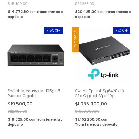
$25.400,00
$22.555,00
$14.772,50
$20.425,00
con
Transferencia o
con
Transferencia o
depósito
depósito
-
15
% OFF
-
7
% OFF
Envío gratis
Switch Mercusys Ms105gs 5
Switch Tp-link Sg6428x L3
Puertos Gigabit
28p Gigabit Sfp+ 10g
Administrable
$19.500,00
$1.255.000,00
$22.950,00
$1.350.000,00
$18.525,00
$1.192.250,00
con
Transferencia o
con
depósito
Transferencia o depósito