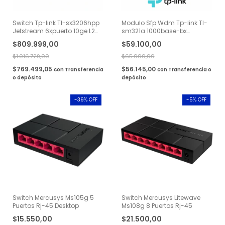
Switch Tp-link Tl-sx3206hpp
Modulo Sfp Wdm Tp-link Tl-
Jetstream 6xpuerto 10ge L2
sm321a 1000base-bx
4xpoe
Bidireccional
$809.999,00
$59.100,00
$1.016.729,00
$65.000,00
$769.499,05
$56.145,00
con
Transferencia
con
Transferencia o
o depósito
depósito
-
39
% OFF
-
5
% OFF
Switch Mercusys Ms105g 5
Switch Mercusys Litewave
Puertos Rj-45 Desktop
Ms108g 8 Puertos Rj-45
$15.550,00
$21.500,00