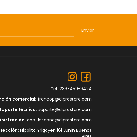
Tel:
236-459-9424
nción comercial:
francop@diprostore.com
Soporte técnico:
soporte@diprostore.com
nistración:
ana_lescano@diprostore.com
irección:
Hipólito Yrigoyen 161 Junín Buenos
Aires