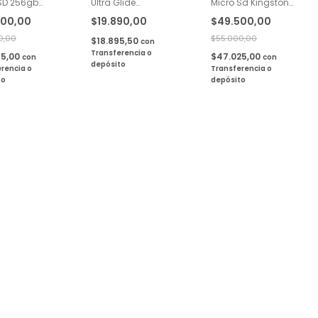
SD 256gb
Ultra Glide
Micro Sd Kingston
ton Canvas
Antideslizante
128gb 150mb Con
500,00
$19.890,00
$49.500,00
Plus
Impermeable Xl Color
Adaptador
Negro
0,00
$55.000,00
$18.895,50
con
Transferencia o
75,00
$47.025,00
con
con
depósito
rencia o
Transferencia o
to
depósito