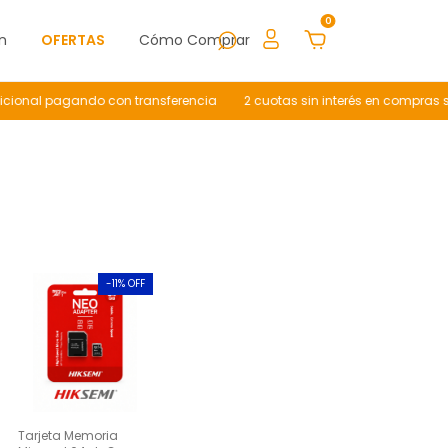
0
n
OFERTAS
Cómo Comprar
l pagando con transferencia
2 cuotas sin interés en compras superio
-
11
% OFF
Tarjeta Memoria