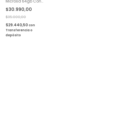
Microsd 64gb Con
Adaptador Hiksemi
$30.990,00
Clase 10
$35.000,00
$29.440,50
con
Transferencia o
depósito