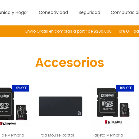
ónica y Hogar
Conectividad
Seguridad
Computació
Envío Gratis en compras a partir de $200.000 - +10% OFF adiciona
Accesorios
-
9
% OFF
-
10
% OFF
a de Memoria
Pad Mouse Raptor
Tarjeta Memoria