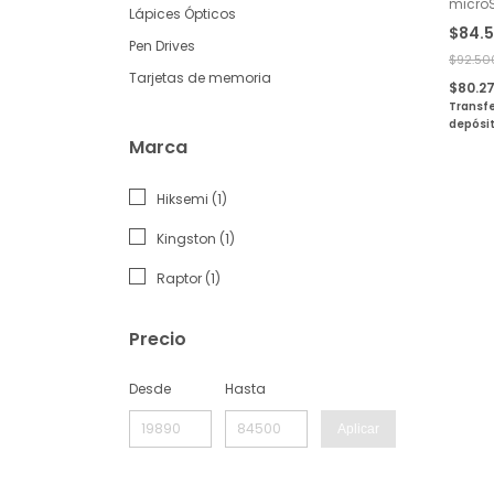
micro
Lápices Ópticos
Kings
$84.
Select 
Pen Drives
$92.50
Tarjetas de memoria
$80.2
Transfe
depósi
Marca
Hiksemi (1)
Kingston (1)
Raptor (1)
Precio
Desde
Hasta
Aplicar