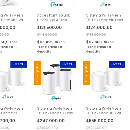
a Wi-Fi Mesh
Acces Point Tp Link
Sistema Wi-Fi Mesh
k Deco X60 Wi-
Hc220-g5 Ac1200
TP-Link Deco x10 Doble
igabit AX5400 2
Dual Band 1 Pack
Banda AX1500
.000,00
$121.500,00
$124.000,00
Gigabit 1 Pack
00,00
$145.000,00
$155.000,00
550,00
$115.425,00
$117.800,00
con
con
con
rencia o
Transferencia o
Transferencia o
to
depósito
depósito
-
13
% OFF
-
17
% OFF
-
17
% OFF
Envío gratis
Envío gratis
a Wi-Fi Mesh
Sistema Wi-Fi Mesh
Sistema Wi-Fi Mesh
k Deco x20
TP-Link Deco S7 Doble
TP-Link Deco X60 Wi-
 Banda AX1800
Banda AC1900
Fi 6 Gigabit AX5400 3
.700,00
$247.000,00
$555.000,00
t 2 Pack
Gigabit 3 Pack
Pack
00,00
$299.000,00
$672.300,00