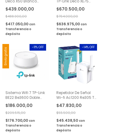
Deco X50 Blanco
TP-Link Deco XE75
AX3000 Wi-Fi 6
Triple Banda Wi-Fi 6
$439.000,00
$670.500,00
Gigabit 3 Pack
Gigabit AXE5400 3
Pack
$488.900,00
$764.000,00
$417.050,00
$636.975,00
con
con
Transferencia o
Transferencia o
depósito
depósito
-
11
% OFF
-
14
% OFF
Envío gratis
Sistema Wifi 7 TP-Link
Repetidor De Señal
BE22 Be3600 Doble
Wi-fi Ac1200 Re305 Tp
banda Gigabit 1 Pack
Link Mesh, Color
$186.000,00
$47.830,00
Blanco
$209.515,00
$55.500,00
$176.700,00
$45.438,50
con
con
Transferencia o
Transferencia o
depósito
depósito