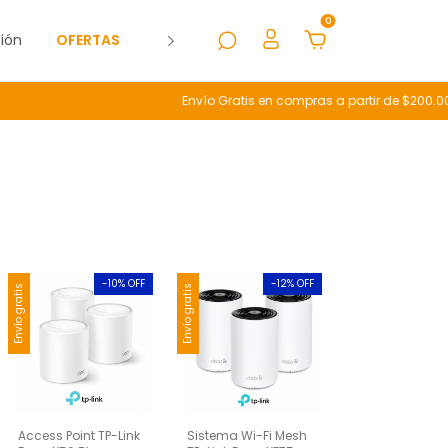
0
ión
OFERTAS
Cómo Comprar
Envío Gratis en compras a partir de $200.000 -
-
10
% OFF
-
12
% OFF
Envío gratis
Envío gratis
Access Point TP-Link
Sistema Wi-Fi Mesh