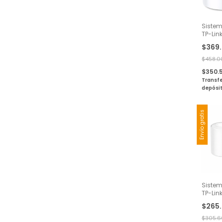
Sistem
TP-Lin
Fi 6 G
$369
Pack
$458.0
$350.
Transfe
depósi
Envío gratis
Sistem
TP-Lin
Doble
$265
Gigabi
$305.6