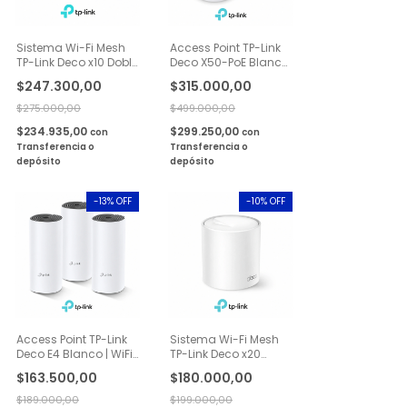
Sistema Wi-Fi Mesh
Access Point TP-Link
TP-Link Deco x10 Doble
Deco X50-PoE Blanco
Banda AX1500
| AX3000, Wi-Fi 6 2
$247.300,00
$315.000,00
Gigabit 2 Pack
Pack
$275.000,00
$499.000,00
$234.935,00
$299.250,00
con
con
Transferencia o
Transferencia o
depósito
depósito
-
13
% OFF
-
10
% OFF
Access Point TP-Link
Sistema Wi-Fi Mesh
Deco E4 Blanco | WiFi
TP-Link Deco x20
Mesh AC1200 Doble
Doble Banda AX1800
$163.500,00
$180.000,00
Banda 3 Pack
Gigabit 1 Pack
$189.000,00
$199.000,00