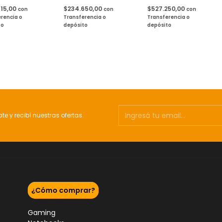
415,00
$234.650,00
$527.250,00
con
con
con
rencia o
Transferencia o
Transferencia o
to
depósito
depósito
ate y recibí nuestras ofertas.
¿Cómo comprar?
Gaming