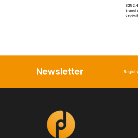
$252.
Transfe
depósi
Newsletter
Registr