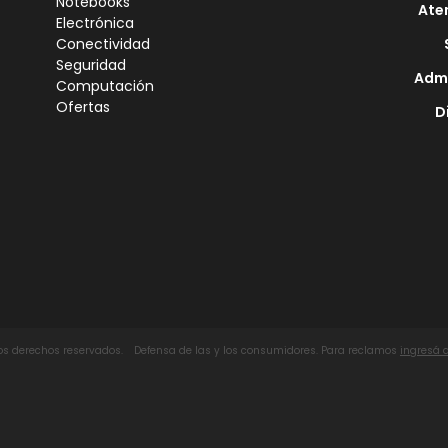
Notebooks
Ate
Electrónica
Conectividad
Seguridad
Admi
Computación
Ofertas
D
los derechos reservados.
Defensa de las y los consumidores. Para reclamos
ingresá 