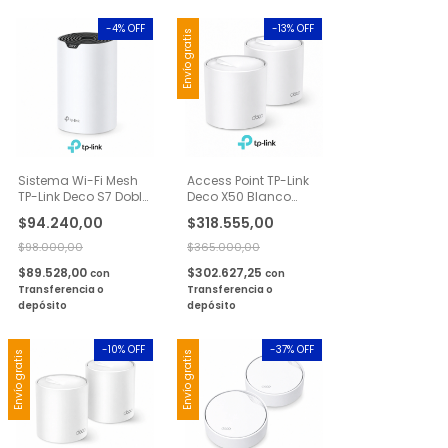
-
4
% OFF
-
13
% OFF
Envío gratis
Sistema Wi-Fi Mesh
Access Point TP-Link
TP-Link Deco S7 Doble
Deco X50 Blanco
Banda AC1900
AX3000 Wi-Fi 6
$94.240,00
$318.555,00
Gigabit 1 Pack
Gigabit 2 Pack
$98.000,00
$365.000,00
$89.528,00
$302.627,25
con
con
Transferencia o
Transferencia o
depósito
depósito
-
10
% OFF
-
37
% OFF
Envío gratis
Envío gratis