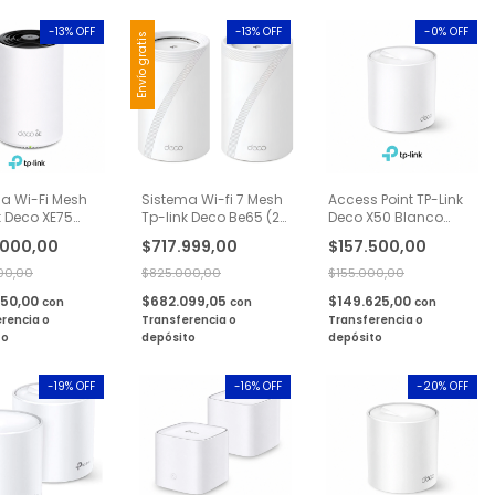
-
13
% OFF
-
13
% OFF
-
0
% OFF
Envío gratis
a Wi-Fi Mesh
Sistema Wi-fi 7 Mesh
Access Point TP-Link
k Deco XE75
Tp-link Deco Be65 (2-
Deco X50 Blanco
 Banda Wi-Fi 6
pack) Be11000
AX3000 Wi-Fi 6
.000,00
$717.999,00
$157.500,00
t AXE5400 1
Gigabit 1 Pack
00,00
$825.000,00
$155.000,00
050,00
$682.099,05
$149.625,00
con
con
con
rencia o
Transferencia o
Transferencia o
to
depósito
depósito
-
19
% OFF
-
16
% OFF
-
20
% OFF