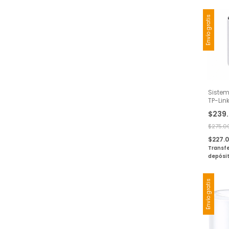
Envío gratis
Sistem
TP-Lin
Triple
$239
Gigabi
Pack
$275.0
$227.
Transfe
depósi
Envío gratis