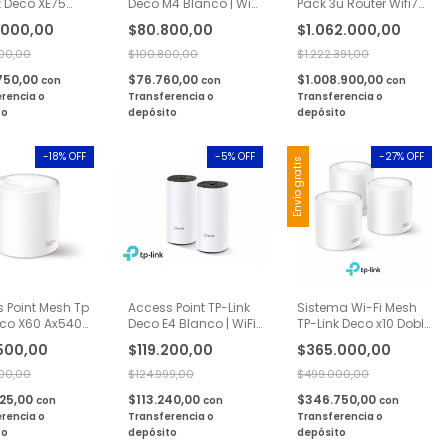
k Deco XE75
Deco M4 Blanco | WiFi
Pack 3u Router Wifi7
 Banda Wi-Fi 6
Mesh AC1200
Be11000 Sistema
.000,00
$80.800,00
$1.062.000,00
t AXE5400 2
Gigabite Doble
Mesh
Banda 1 Pack
00,00
$100.800,00
$1.222.391,00
750,00
$76.760,00
$1.008.900,00
con
con
con
rencia o
Transferencia o
Transferencia o
to
depósito
depósito
-
18
% OFF
-
5
% OFF
-
27
% OFF
Envío gratis
 Point Mesh Tp
Access Point TP-Link
Sistema Wi-Fi Mesh
eco X60 Ax5400
Deco E4 Blanco | WiFi
TP-Link Deco x10 Doble
 1-pack
Mesh AC1200 Doble
Banda AX1500
500,00
$119.200,00
$365.000,00
Banda 2 Pack
Gigabit 3 Pack
00,00
$124.999,00
$499.000,00
725,00
$113.240,00
$346.750,00
con
con
con
rencia o
Transferencia o
Transferencia o
to
depósito
depósito