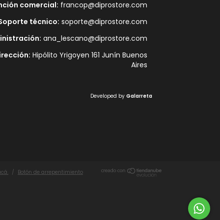
nción comercial:
francop@diprostore.com
Soporte técnico:
soporte@diprostore.com
nistración:
ana_lescano@diprostore.com
irección:
Hipólito Yrigoyen 161 Junín Buenos
Aires
Developed by
Galarreta
acá.
/
Botón de arrepentimiento