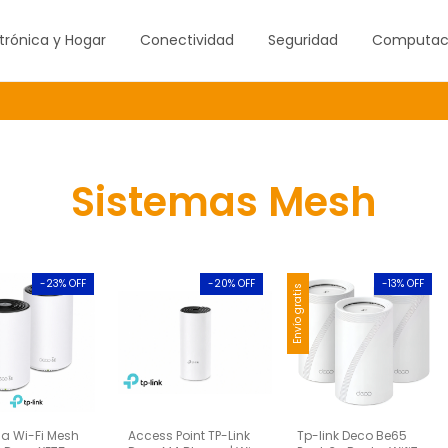
trónica y Hogar
Conectividad
Seguridad
Computac
Sistemas Mesh
-
23
% OFF
-
20
% OFF
-
13
% OFF
Envío gratis
a Wi-Fi Mesh
Access Point TP-Link
Tp-link Deco Be65