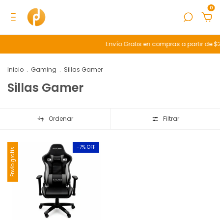
0
Envío Gratis en compras a partir de $200
Inicio
.
Gaming
.
Sillas Gamer
Sillas Gamer
Ordenar
Filtrar
-
7
% OFF
Envío gratis