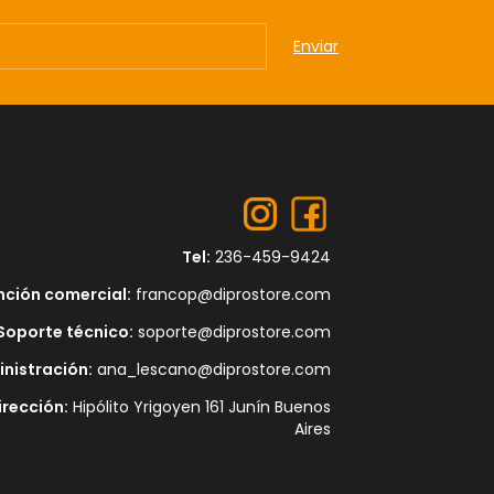
Tel:
236-459-9424
nción comercial:
francop@diprostore.com
Soporte técnico:
soporte@diprostore.com
nistración:
ana_lescano@diprostore.com
irección:
Hipólito Yrigoyen 161 Junín Buenos
Aires