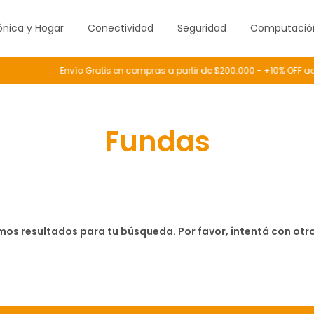
ónica y Hogar
Conectividad
Seguridad
Computació
Envío Gratis en compras a partir de $200.000 - +10% OFF ad
Fundas
os resultados para tu búsqueda. Por favor, intentá con otros