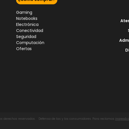
Gaming
Notebooks
Ate
Electrónica
Conectividad
Seguridad
Admi
Computación
Ofertas
D
los derechos reservados.
Defensa de las y los consumidores. Para reclamos
ingresá 