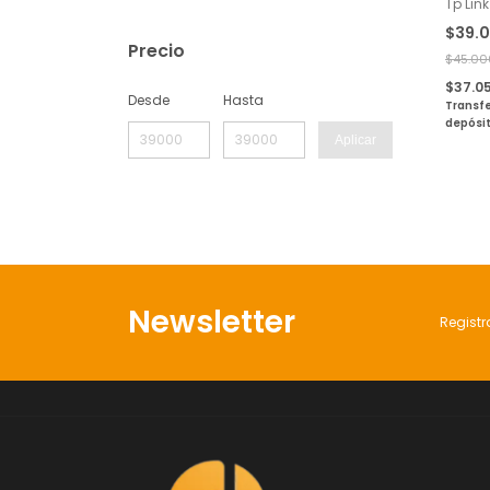
Tp Lin
Pasivo
$39.
Precio
$45.00
$37.0
Desde
Hasta
Transfe
depósi
Aplicar
Newsletter
Registr