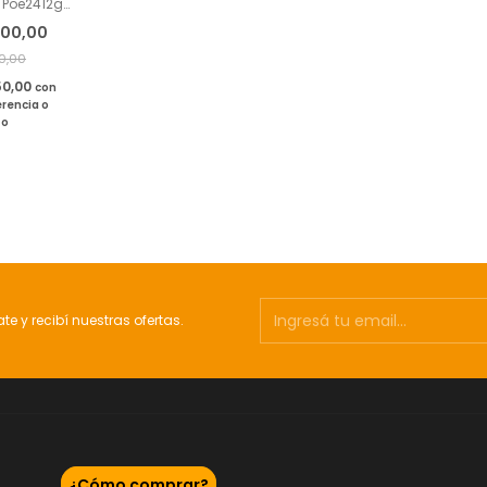
k Poe2412g
 Gigabit
000,00
0,00
50,00
con
rencia o
to
ate y recibí nuestras ofertas.
¿Cómo comprar?