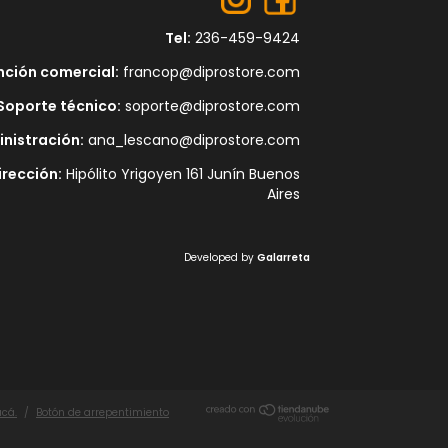
Tel:
236-459-9424
nción comercial:
francop@diprostore.com
Soporte técnico:
soporte@diprostore.com
nistración:
ana_lescano@diprostore.com
irección:
Hipólito Yrigoyen 161 Junín Buenos
Aires
Developed by
Galarreta
acá.
/
Botón de arrepentimiento