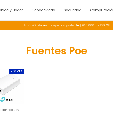
ónica y Hogar
Conectividad
Seguridad
Computació
Envío Gratis en compras a partir de $200.000 - +10% OFF 
Fuentes Poe
-
13
% OFF
ador Poe 24v