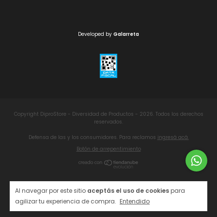
Developed by
Galarreta
Copyright DiproStore - Diversidad de Productos - 2026. Todos los derechos
reservados.
Defensa de las y los consumidores. Para reclamos
ingresá acá.
Botón de arrepentimiento
Al navegar por este sitio
aceptás el uso de cookies
para
agilizar tu experiencia de compra.
Entendido