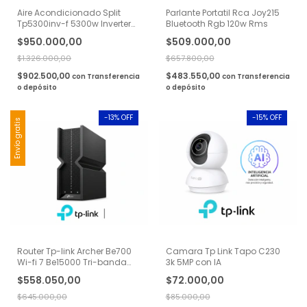
Aire Acondicionado Split
Parlante Portatil Rca Joy215
Tp5300inv-f 5300w Inverter
Bluetooth Rgb 120w Rms
Frio/Calor Rca
$950.000,00
$509.000,00
$1.326.000,00
$657.800,00
$902.500,00
$483.550,00
con
Transferencia
con
Transferencia
o depósito
o depósito
-
13
% OFF
-
15
% OFF
Envío gratis
Router Tp-link Archer Be700
Camara Tp Link Tapo C230
Wi-fi 7 Be15000 Tri-banda
3k 5MP con IA
Easy Mesh
$558.050,00
$72.000,00
$645.000,00
$85.000,00