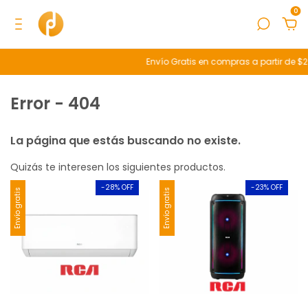
0
Envío Gratis en compras a partir de $
Error - 404
La página que estás buscando no existe.
Quizás te interesen los siguientes productos.
-
28
% OFF
-
23
% OFF
Envío gratis
Envío gratis