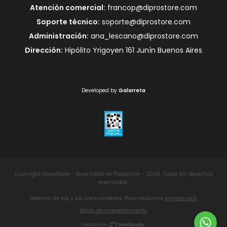
Atención comercial:
francop@diprostore.com
Soporte técnico:
soporte@diprostore.com
Administración:
ana_lescano@diprostore.com
Dirección:
Hipólito Yrigoyen 161 Junín Buenos Aires
Developed by
Galarreta
Copyright DiproStore - Diversidad de Productos - 2026. Todos los derechos
reservados.
Defensa de las y los consumidores. Para reclamos
ingresá acá.
Botón de arrepentimiento