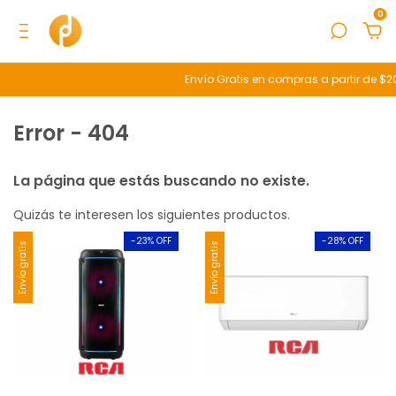
0
Envío Gratis en compras a partir de $2
Error - 404
La página que estás buscando no existe.
Quizás te interesen los siguientes productos.
-
23
% OFF
-
28
% OFF
Envío gratis
Envío gratis