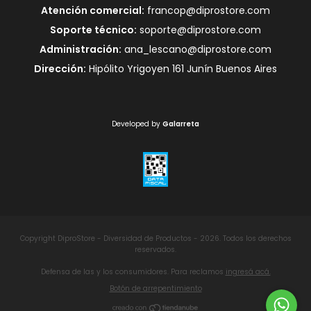
Atención comercial:
francop@diprostore.com
Soporte técnico:
soporte@diprostore.com
Administración:
ana_lescano@diprostore.com
Dirección:
Hipólito Yrigoyen 161 Junín Buenos Aires
Developed by
Galarreta
Copyright DiproStore - Diversidad de Productos - 2026. Todos los derechos
reservados.
Defensa de las y los consumidores. Para reclamos
ingresá acá.
Botón de arrepentimiento