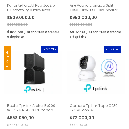
Parlante Portatil Rca Joy215
Aire Acondicionado Split
Bluetooth Rgb 120w Rms
Tp5300inv-f 5300w Inverter
Frio/Calor Rca
$509.000,00
$950.000,00
$657.800,00
$1.326.000,00
$483.550,00
$902.500,00
con
Transferencia
con
Transferencia
o depósito
o depósito
-
13
% OFF
-
15
% OFF
Envío gratis
Router Tp-link Archer Be700
Camara Tp Link Tapo C230
Wi-fi 7 Be15000 Tri-banda
3k 5MP con IA
Easy Mesh
$558.050,00
$72.000,00
$645.000,00
$85.000,00