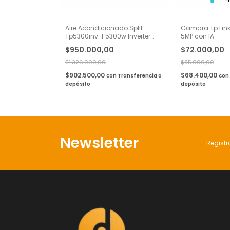
Aire Acondicionado Split
Camara Tp Link
Tp5300inv-f 5300w Inverter
5MP con IA
Frio/Calor Rca
$950.000,00
$72.000,00
$1.326.000,00
$85.000,00
$902.500,00
$68.400,00
con
Transferencia o
con
depósito
depósito
Newsletter
Registr