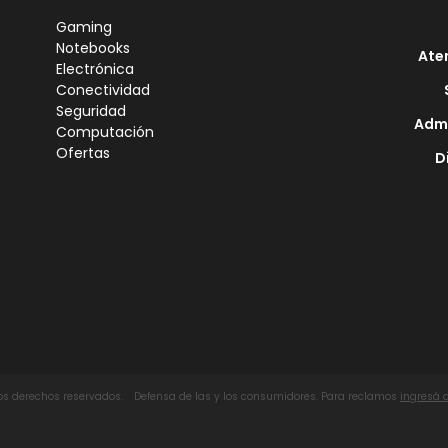
Gaming
Notebooks
Ate
Electrónica
Conectividad
Seguridad
Admi
Computación
Ofertas
D
los derechos reservados.
Defensa de las y los consumidores. Para reclamos
ingresá 