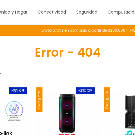
ónica y Hogar
Conectividad
Seguridad
Computació
Envío Gratis en compras a partir de $200.000 - +10
Error - 404
.
-
15
% OFF
-
23
% OFF
Envío gratis
Envío gratis