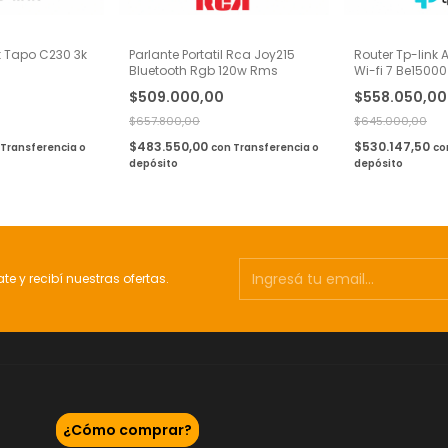
 Tapo C230 3k
Parlante Portatil Rca Joy215
Router Tp-link 
Bluetooth Rgb 120w Rms
Wi-fi 7 Be1500
Easy Mesh
$509.000,00
$558.050,00
$657.800,00
$645.000,00
$483.550,00
$530.147,50
Transferencia o
con
Transferencia o
co
depósito
depósito
ate y recibí nuestras ofertas.
¿Cómo comprar?