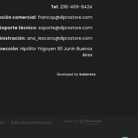
Tel:
236-459-9424
nción comercial:
francop@diprostore.com
Soporte técnico:
soporte@diprostore.com
nistración:
ana_lescano@diprostore.com
irección:
Hipólito Yrigoyen 161 Junín Buenos
Aires
Developed by
Galarreta
acá.
/
Botón de arrepentimiento