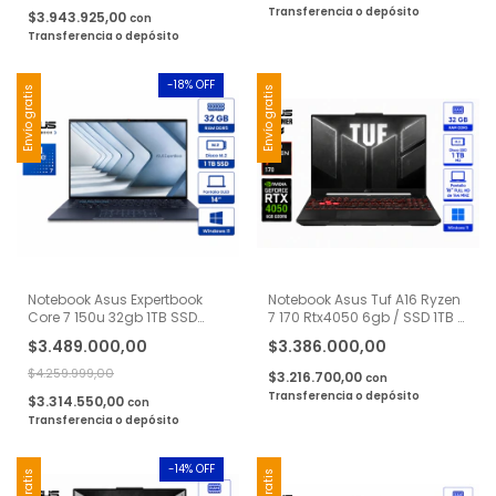
Transferencia o depósito
$3.943.925,00
con
Transferencia o depósito
-
18
% OFF
Envío gratis
Envío gratis
Notebook Asus Expertbook
Notebook Asus Tuf A16 Ryzen
Core 7 150u 32gb 1TB SSD
7 170 Rtx4050 6gb / SSD 1TB /
Oled Windows 11
RAM 32gb 16'' Wuxga - Negro
$3.489.000,00
$3.386.000,00
$4.259.999,00
$3.216.700,00
con
Transferencia o depósito
$3.314.550,00
con
Transferencia o depósito
-
14
% OFF