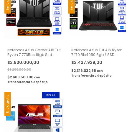
Envío gratis
Envío gratis
Notebook Asus Gamer A16 Tuf
Notebook Asus Tuf A16 Ryzen
Ryzen 7 7735hs 16gb Ssd
7 170 Rtx4050 6gb / SSD
512gb Rx7700s 16"
512gb / RAM 16gb 16'' Wuxga
$2.830.000,00
$2.437.929,00
- Negro
$3.299.000,00
$2.316.032,55
con
Transferencia o depósito
$2.688.500,00
con
Transferencia o depósito
-
15
% OFF
Envío gratis