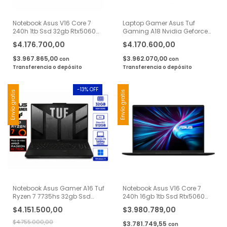
Notebook Asus V16 Core 7
Laptop Gamer Asus Tuf
240h 1tb Ssd 32gb Rtx5060
Gaming A18 Nvidia Geforce
144hz W11
Rtx 5060 Amd Ryzen 7 260
$4.176.700,00
$4.170.600,00
16gb Ddr5 Ssd 1tb 18 Wuxga
144hz Teclado Ingles
$3.967.865,00
$3.962.070,00
con
con
Gaming Competitivo Y
Transferencia o depósito
Transferencia o depósito
Creacion De Contenido
Negro
-
13
% OFF
Envío gratis
Envío gratis
Notebook Asus Gamer A16 Tuf
Notebook Asus V16 Core 7
Ryzen 7 7735hs 32gb Ssd
240h 16gb 1tb Ssd Rtx5060
512gb Rx7700s 16"
144hz W11
$4.151.500,00
$3.980.789,00
$4.755.000,00
$3.781.749,55
con