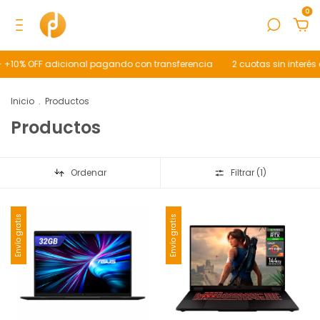
0
 +10% OFF adicional pagando con transferencia
2 cuotas sin interés 
Inicio
.
Productos
Productos
Ordenar
Filtrar (
1
)
Envío gratis
Envío gratis